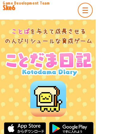
​Game Development Team
​Ske6
ことば
を与えて成長させる
​のんびりシュールな育成ゲーム