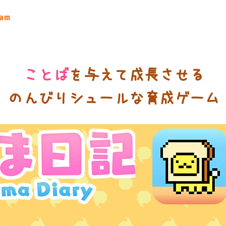
eam
ことば
を与えて成長させる
​のんびりシュールな育成ゲーム