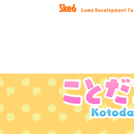
​Ske6
​Game Development T